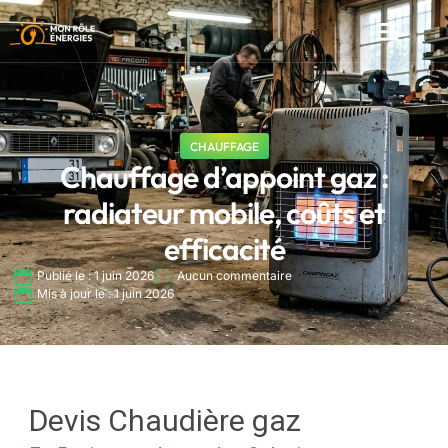
ÉNERGIE RENO
CHAUFFAGE
Chauffage d’appoint gaz :
radiateur mobile, coûts et
efficacité
Publié le : 1 juin 2026
Aucun commentaire
Mis à jour le : 1 juin 2026
Devis Chaudière gaz