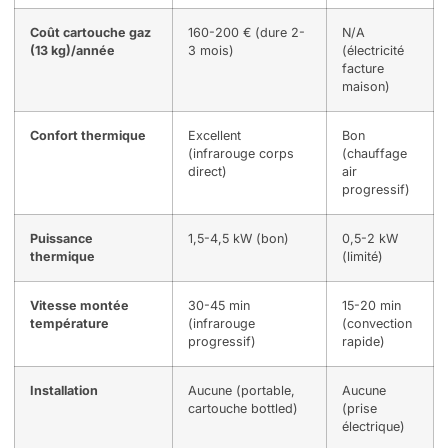
Coût cartouche gaz
160-200 € (dure 2-
N/A
(13 kg)/année
3 mois)
(électricité
facture
maison)
Confort thermique
Excellent
Bon
(infrarouge corps
(chauffage
direct)
air
progressif)
Puissance
1,5-4,5 kW (bon)
0,5-2 kW
thermique
(limité)
Vitesse montée
30-45 min
15-20 min
température
(infrarouge
(convection
progressif)
rapide)
Installation
Aucune (portable,
Aucune
cartouche bottled)
(prise
électrique)